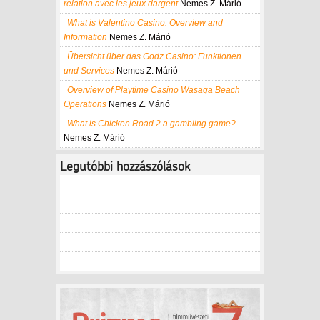
relation avec les jeux dargent
Nemes Z. Márió
What is Valentino Casino: Overview and
Information
Nemes Z. Márió
Übersicht über das Godz Casino: Funktionen
und Services
Nemes Z. Márió
Overview of Playtime Casino Wasaga Beach
Operations
Nemes Z. Márió
What is Chicken Road 2 a gambling game?
Nemes Z. Márió
Legutóbbi hozzászólások