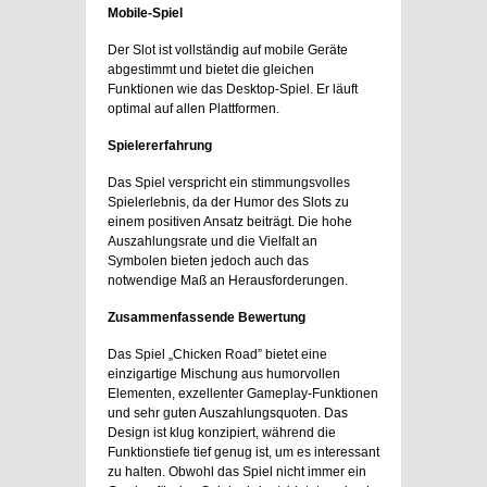
Mobile-Spiel
Der Slot ist vollständig auf mobile Geräte
abgestimmt und bietet die gleichen
Funktionen wie das Desktop-Spiel. Er läuft
optimal auf allen Plattformen.
Spielererfahrung
Das Spiel verspricht ein stimmungsvolles
Spielerlebnis, da der Humor des Slots zu
einem positiven Ansatz beiträgt. Die hohe
Auszahlungsrate und die Vielfalt an
Symbolen bieten jedoch auch das
notwendige Maß an Herausforderungen.
Zusammenfassende Bewertung
Das Spiel „Chicken Road” bietet eine
einzigartige Mischung aus humorvollen
Elementen, exzellenter Gameplay-Funktionen
und sehr guten Auszahlungsquoten. Das
Design ist klug konzipiert, während die
Funktionstiefe tief genug ist, um es interessant
zu halten. Obwohl das Spiel nicht immer ein