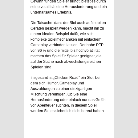
Gewinn für den Spieler bringt, bietet es durch
seine volatilität eine Herausforderung und ein
unterhaltsames Erlebnis.
Die Tatsache, dass der Slot auch auf mobilen
Geräten gespielt werden kann, macht ihn zu
einem idealen Beispiel dafür, wie sich
komplexe Spielmechaniken mit einfachem
Gameplay verbinden lassen. Der hohe RTP
von 96 % und die mittel bis hochvolatilität
machen das Spiel für Spieler geeignet, die
auf der Suche nach abwechslungsreichen
Spielen sind.
Insgesamt ist „Chicken Road” ein Slot, bei
dem sich Humor, Gameplay und
Auszahlungen zu einer einzigartigen
Mischung vereinigen. Ob Sie eine
Herausforderung oder einfach nur das Gefühl
von Abenteuer suchten, in diesem Spiel
werden Sie es sicherlich nicht bereut haben.