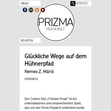
MENÜ
ROVATOK
Glückliche Wege auf dem
Hühnerpfad
Nemes Z. Márió
2026/06/12
Der Casino-Slot „Chicken Road” ist ein
unterhaltsames und ansprechendes Spiel,
das von der Firma Playtech entwickelt wurde.