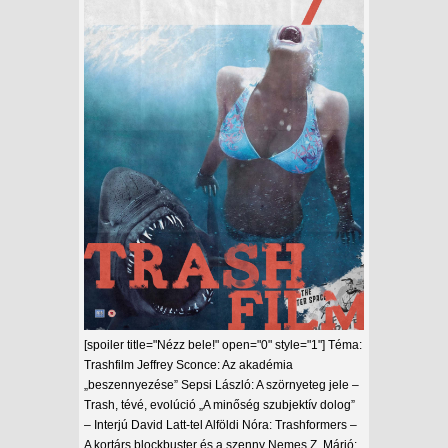
[spoiler title="Nézz bele!" open="0" style="1"]
Téma:
Trashfilm
Jeffrey Sconce: Az akadémia
„beszennyezése” Sepsi László: A szörnyeteg jele –
Trash, tévé, evolúció „A minőség szubjektív dolog”
– Interjú David Latt-tel Alföldi Nóra: Trashformers –
A kortárs blockbuster és a szenny Nemes Z. Márió: