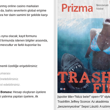
anmış online casino markaları
 da, bahis severlerin global erişime
ara her daim samimi bir şekilde karşı
a oyna
olacak; kayıt formunu
 formunda istenen bilgiler arasında,
 mevcuttur ve farklı kuponlar bu
mli özelliğe erişebilirsiniz:
numarası
netebilirsiniz.
ol edebilirsiniz.
n Bonusu:
Hesap oluşturan üyelere
ci yatırıma yapılan üyelere, ilk
[spoiler title="Nézz bele!" open="0" styl
Trashfilm
Jeffrey Sconce: Az akadémia
„beszennyezése” Sepsi László: A szörny