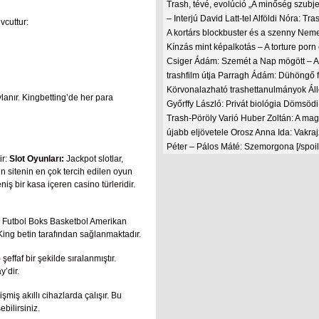
Trash, tévé, evolúció „A minőség szubje
– Interjú David Latt-tel Alföldi Nóra: Tr
vcuttur:
A kortárs blockbuster és a szenny Neme
Kínzás mint képalkotás – A torture porn 
Csiger Ádám: Szemét a Nap mögött – A
trashfilm útja Parragh Ádám: Dühöngő f
Körvonalazható trashettanulmányok
Ál
anır. Kingbetting’de her para
Győrffy László: Privát biológia Dömsödi 
Trash-Pöröly
Varió
Huber Zoltán: A ma
újabb eljövetele Orosz Anna Ida: Vakraj
Péter – Pálos Máté: Szemorgona [/spoil
ir:
Slot Oyunları:
Jackpot slotlar,
tin sitenin en çok tercih edilen oyun
niş bir kasa içeren casino türleridir.
ar: Futbol Boks Basketbol Amerikan
 King betin tarafından sağlanmaktadır.
ffaf bir şekilde sıralanmıştır.
’dir.
miş akıllı cihazlarda çalışır. Bu
ilirsiniz.