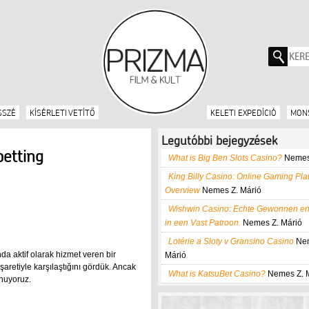
SSZÉ
KÍSÉRLETI VETÍTŐ
KELETI EXPEDÍCIÓ
MONS
Legutóbbi bejegyzések
betting
What is Big Ben Slots Casino?
Nemes
King Billy Casino: Online Gaming Pla
Overview
Nemes Z. Márió
Wishwin Casino: Echte Gewonnen en
in een Vast Patroon.
Nemes Z. Márió
Lotérie a Sloty v Gransino Casino
Ne
da aktif olarak hizmet veren bir
Márió
işaretiyle karşılaştığını gördük. Ancak
What is KatsuBet Casino?
Nemes Z. 
nuyoruz.