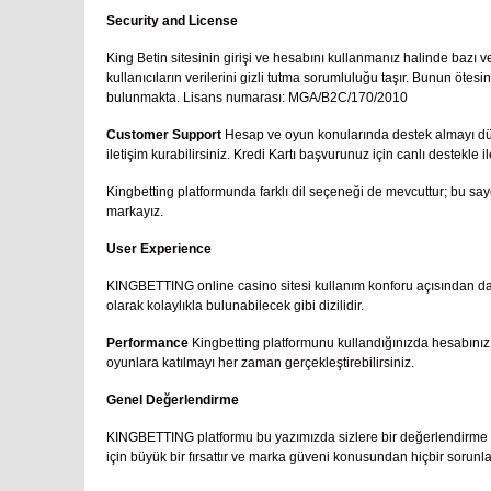
Security and License
King Betin sitesinin girişi ve hesabını kullanmanız halinde bazı ver
kullanıcıların verilerini gizli tutma sorumluluğu taşır. Bunun ötes
bulunmakta. Lisans numarası: MGA/B2C/170/2010
Customer Support
Hesap ve oyun konularında destek almayı 
iletişim kurabilirsiniz. Kredi Kartı başvurunuz için canlı destekle il
Kingbetting platformunda farklı dil seçeneği de mevcuttur; bu s
markayız.
User Experience
KINGBETTING online casino sitesi kullanım konforu açısından da d
olarak kolaylıkla bulunabilecek gibi dizilidir.
Performance
Kingbetting platformunu kullandığınızda hesabınızı
oyunlara katılmayı her zaman gerçekleştirebilirsiniz.
Genel Değerlendirme
KINGBETTING platformu bu yazımızda sizlere bir değerlendirme
için büyük bir fırsattır ve marka güveni konusundan hiçbir sorunl