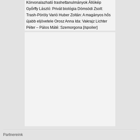
Körvonalazható trashettanulmányok
Állókép
Győrffy László: Privát biológia Dömsödi Zsolt:
Trash-Pöröly
Varió
Huber Zoltán: A magányos hős
újabb eljövetele Orosz Anna Ida: Vakrajz Lichter
Péter – Pálos Máté: Szemorgona [/spoiler]
Partnereink