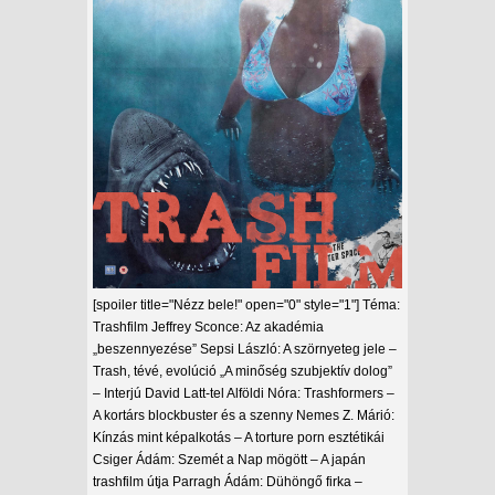
[spoiler title="Nézz bele!" open="0" style="1"]
Téma:
Trashfilm
Jeffrey Sconce: Az akadémia
„beszennyezése” Sepsi László: A szörnyeteg jele –
Trash, tévé, evolúció „A minőség szubjektív dolog”
– Interjú David Latt-tel Alföldi Nóra: Trashformers –
A kortárs blockbuster és a szenny Nemes Z. Márió:
Kínzás mint képalkotás – A torture porn esztétikái
Csiger Ádám: Szemét a Nap mögött – A japán
trashfilm útja Parragh Ádám: Dühöngő firka –