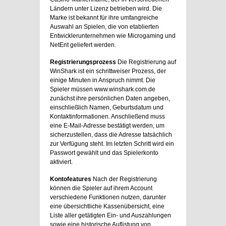
Ländern unter Lizenz betrieben wird. Die
Marke ist bekannt für ihre umfangreiche
Auswahl an Spielen, die von etablierten
Entwicklerunternehmen wie Microgaming und
NetEnt geliefert werden.
Registrierungsprozess
Die Registrierung auf
WinShark ist ein schrittweiser Prozess, der
einige Minuten in Anspruch nimmt. Die
Spieler müssen
www.winshark.com.de
zunächst ihre persönlichen Daten angeben,
einschließlich Namen, Geburtsdatum und
Kontaktinformationen. Anschließend muss
eine E-Mail-Adresse bestätigt werden, um
sicherzustellen, dass die Adresse tatsächlich
zur Verfügung steht. Im letzten Schritt wird ein
Passwort gewählt und das Spielerkonto
aktiviert.
Kontofeatures
Nach der Registrierung
können die Spieler auf ihrem Account
verschiedene Funktionen nutzen, darunter
eine übersichtliche Kassenübersicht, eine
Liste aller getätigten Ein- und Auszahlungen
sowie eine historische Auflistung von