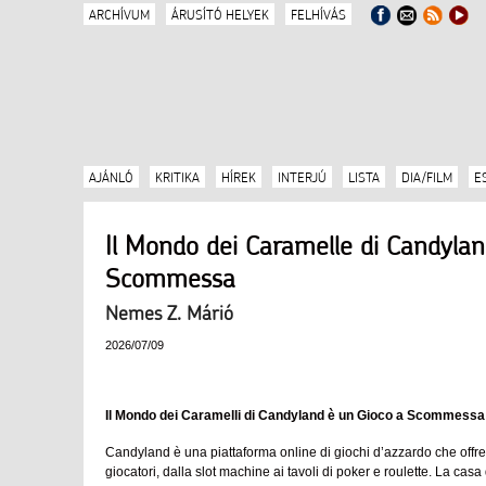
ARCHÍVUM
ÁRUSÍTÓ HELYEK
FELHÍVÁS
AJÁNLÓ
KRITIKA
HÍREK
INTERJÚ
LISTA
DIA/FILM
E
Il Mondo dei Caramelle di Candylan
Scommessa
Nemes Z. Márió
2026/07/09
Il Mondo dei Caramelli di Candyland è un Gioco a Scommessa
Candyland è una piattaforma online di giochi d’azzardo che offr
giocatori, dalla slot machine ai tavoli di poker e roulette. La cas