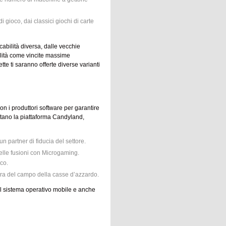
i gioco, dai classici giochi di carte
cabilità diversa, dalle vecchie
alità come vincite massime
tte ti saranno offerte diverse varianti
n i produttori software per garantire
portano la piattaforma Candyland,
n partner di fiducia del settore.
elle fusioni con Microgaming.
co.
era del campo della casse d’azzardo.
il sistema operativo mobile e anche