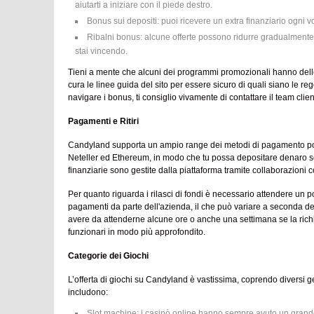
aiutarti a iniziare con il piede destro.
Bonus sui depositi: puoi ricevere un extra finanziario ogni vo
Ribalni bonus: alcune offerte possono ridurre gradualmente
stai vincendo.
Tieni a mente che alcuni dei programmi promozionali hanno dell
cura le linee guida del sito per essere sicuro di quali siano le re
navigare i bonus, ti consiglio vivamente di contattare il team client
Pagamenti e Ritiri
Candyland supporta un ampio range dei metodi di pagamento po
Neteller ed Ethereum, in modo che tu possa depositare denaro s
finanziarie sono gestite dalla piattaforma tramite collaborazioni c
Per quanto riguarda i rilasci di fondi è necessario attendere un p
pagamenti da parte dell'azienda, il che può variare a seconda dell
avere da attenderne alcune ore o anche una settimana se la ric
funzionari in modo più approfondito.
Categorie dei Giochi
L’offerta di giochi su Candyland è vastissima, coprendo diversi gen
includono:
Slot machine: i casinò online hanno sempre avuto un gran