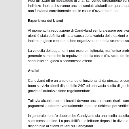
Puoi utilizzare un messaggio di chat, scrivendo direttamente sul s
indirizzo. Inoltre ci saranno anche i contatti aiutanti per qualun
non funziona correttamente con le casse d’azzardo on-line.
Experienza dei Utenti
Al momento la reputazione di Candyland sembra essere positiva tr
utenti è stata definita ottima a causa della varietà delle opzioni e d
inoltre un gioco con bonus ben organizzato rende la scommessa 
La velocità dei pagamenti può essere migliorata, ma l’unico prob
generale sembra che la reputazione della casse d'azzardo on-line
sono felici del gioco a scommessa offerto.
Analisi
Candyland offre un ampio range di funzionalità da giocatore, co
buon servizio clienti disponibile 24/7 ed una vasta scelta di gioc
grazie all’autorizzazione regolamentare.
Tuttavia alcuni problemi tecnici devono ancora essere risolti, com
pagamenti e ridurre eventualmente le pause richieste per verifich
In generale non c'è dubbio che Candyland sia una scelta accettabi
scommessa online. La possibilità di effettuare depositi in diver
disponibile ai clienti italiani su Candyland.