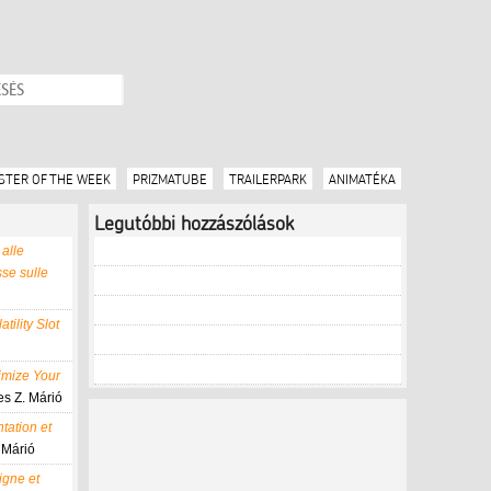
TER OF THE WEEK
PRIZMATUBE
TRAILERPARK
ANIMATÉKA
Legutóbbi hozzászólások
alle
se sulle
tility Slot
imize Your
s Z. Márió
tation et
 Márió
igne et