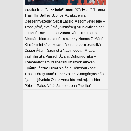
[spoiler title="Nézz bele!" open="0" style="1"]
Téma:
Trashfilm
Jeffrey Sconce: Az akadémia
„beszennyezése” Sepsi László: A szörnyeteg jele –
Trash, tévé, evolúció „A minőség szubjektív dolog”
– Interjú David Latt-tel Alföldi Nóra: Trashformers –
A kortárs blockbuster és a szenny Nemes Z. Márió:
Kínzás mint képalkotás – A torture porn esztétikái
Csiger Ádám: Szemét a Nap mögött – A japán
trashfilm útja Parragh Ádám: Dühöngő firka –
Körvonalazható trashettanulmányok
Állókép
Győrffy László: Privát biológia Dömsödi Zsolt:
Trash-Pöröly
Varió
Huber Zoltán: A magányos hős
újabb eljövetele Orosz Anna Ida: Vakrajz Lichter
Péter – Pálos Máté: Szemorgona [/spoiler]